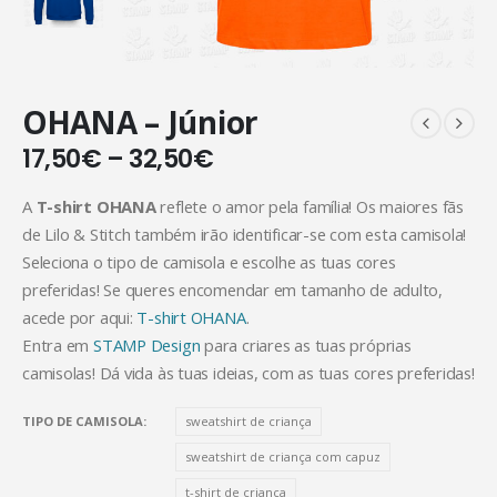
OHANA – Júnior
17,50
€
–
32,50
€
A
T-shirt OHANA
reflete o amor pela família! Os maiores fãs
de Lilo & Stitch também irão identificar-se com esta camisola!
Seleciona o tipo de camisola e escolhe as tuas cores
preferidas! Se queres encomendar em tamanho de adulto,
acede por aqui:
T-shirt OHANA
.
Entra em
STAMP Design
para criares as tuas próprias
camisolas! Dá vida às tuas ideias, com as tuas cores preferidas!
TIPO DE CAMISOLA
sweatshirt de criança
sweatshirt de criança com capuz
t-shirt de criança