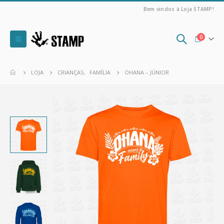
Bem vindos à Loja STAMP!
0
LOJA
CRIANÇAS
,
FAMÍLIA
OHANA – JÚNIOR