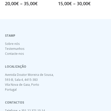
–
35,00
€
15,00
€
–
30,00
€
20,00
€
–
35
STAMP
Sobre nós
Testemunhos
Contacte-nos
LOCALIZAÇÃO
Avenida Doutor Moreira de Sousa,
593-B, Sala 4, 4415-383
Vila Nova de Gaia, Porto
Portugal
CONTACTOS
Telefone: + 351 22 371 15 14