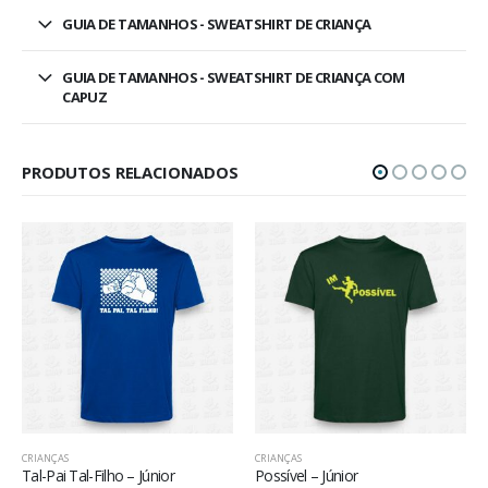
GUIA DE TAMANHOS - SWEATSHIRT DE CRIANÇA
GUIA DE TAMANHOS - SWEATSHIRT DE CRIANÇA COM
CAPUZ
PRODUTOS RELACIONADOS
CRIANÇAS
CRIANÇAS
ilho – Júnior
Possível – Júnior
Índio – Júnior