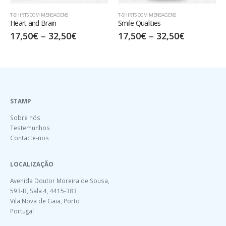
T-SHIRTS COM MENSAGENS
T-SHIRTS COM MENSAGENS
,
DESENHOS
Smile Qualities
Flower Power
17,50
€
–
32,50
€
15,00
€
–
30,00
€
STAMP
Sobre nós
Testemunhos
Contacte-nos
LOCALIZAÇÃO
Avenida Doutor Moreira de Sousa,
593-B, Sala 4, 4415-383
Vila Nova de Gaia, Porto
Portugal