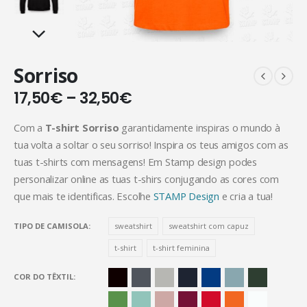
Sorriso
17,50
€
–
32,50
€
Com a
T-shirt Sorriso
garantidamente inspiras o mundo à
tua volta a soltar o seu sorriso! Inspira os teus amigos com as
tuas t-shirts com mensagens! Em Stamp design podes
personalizar online as tuas t-shirs conjugando as cores com
que mais te identificas. Escolhe
STAMP Design
e cria a tua!
TIPO DE CAMISOLA
sweatshirt
sweatshirt com capuz
t-shirt
t-shirt feminina
COR DO TÊXTIL