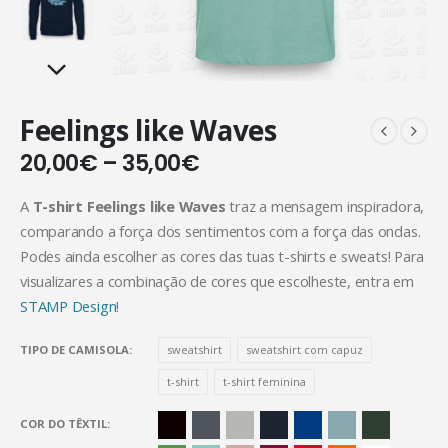
Feelings like Waves
20,00
€
–
35,00
€
A
T-shirt Feelings like Waves
traz a mensagem inspiradora,
comparando a força dos sentimentos com a força das ondas.
Podes ainda escolher as cores das tuas t-shirts e sweats! Para
visualizares a combinação de cores que escolheste, entra em
STAMP Design
!
TIPO DE CAMISOLA
sweatshirt
sweatshirt com capuz
t-shirt
t-shirt feminina
COR DO TÊXTIL