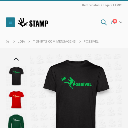
Bem vindos à Loja STAMP!
0
LOJA
T-SHIRTS COM MENSAGENS
POSSÍVEL