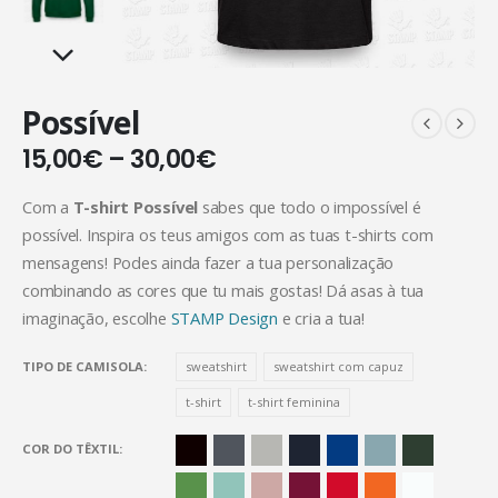
Possível
15,00
€
–
30,00
€
Com a
T-shirt Possível
sabes que todo o impossível é
possível. Inspira os teus amigos com as tuas t-shirts com
mensagens! Podes ainda fazer a tua personalização
combinando as cores que tu mais gostas! Dá asas à tua
imaginação, escolhe
STAMP Design
e cria a tua!
TIPO DE CAMISOLA
sweatshirt
sweatshirt com capuz
t-shirt
t-shirt feminina
COR DO TÊXTIL