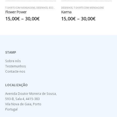
T-SHIRTS COM MENSAGENS
,
DESENHOS
,
ECOLOGIA
DESENHOS
,
T-SHIRTS COM MENSAGENS
Flower Power
Karma
15,00
€
–
30,00
€
15,00
€
–
30,00
€
STAMP
Sobre nós
Testemunhos
Contacte-nos
LOCALIZAÇÃO
Avenida Doutor Moreira de Sousa,
593-B, Sala 4, 4415-383
Vila Nova de Gaia, Porto
Portugal