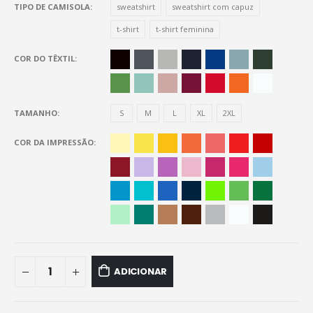
TIPO DE CAMISOLA
sweatshirt
sweatshirt com capuz
t-shirt
t-shirt feminina
COR DO TÊXTIL
TAMANHO
S
M
L
XL
2XL
COR DA IMPRESSÃO
ADICIONAR