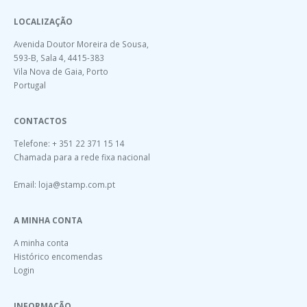
LOCALIZAÇÃO
Avenida Doutor Moreira de Sousa,
593-B, Sala 4, 4415-383
Vila Nova de Gaia, Porto
Portugal
CONTACTOS
Telefone: + 351 22 371 15 14
Chamada para a rede fixa nacional
Email:
loja@stamp.com.pt
A MINHA CONTA
A minha conta
Histórico encomendas
Login
INFORMAÇÃO