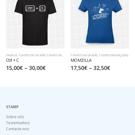
FAMÍLIA
,
T-SHIRTS DIA DA MÃE
,
T-SHIRTS PARA PAIS
T-SHIRTS DIA DA MÃE
,
T-SHIRTS ENGRAÇADAS
Ctrl + C
MOMZILLA
15,00
€
–
30,00
€
17,50
€
–
32,50
€
STAMP
Sobre nós
Testemunhos
Contacte-nos