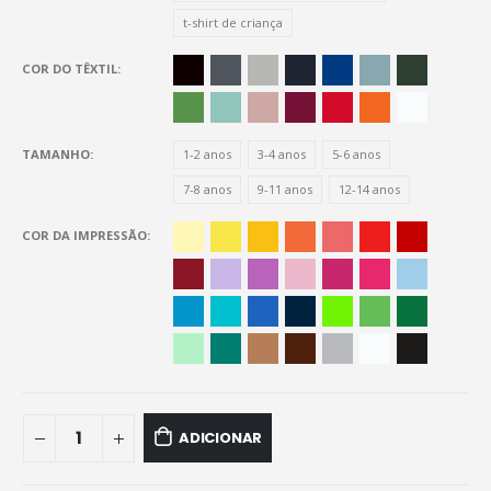
t-shirt de criança
COR DO TÊXTIL
TAMANHO
1-2 anos
3-4 anos
5-6 anos
7-8 anos
9-11 anos
12-14 anos
COR DA IMPRESSÃO
ADICIONAR