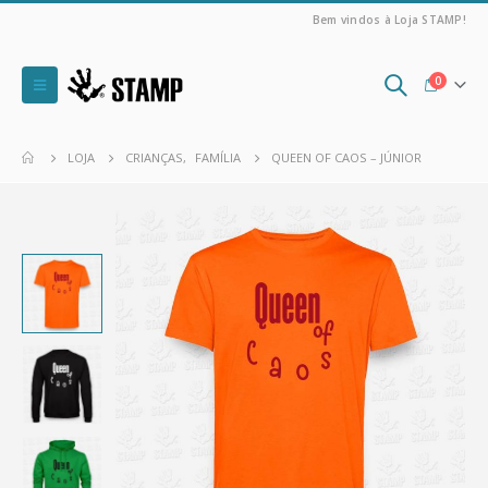
Bem vindos à Loja STAMP!
0
LOJA
CRIANÇAS
,
FAMÍLIA
QUEEN OF CAOS – JÚNIOR