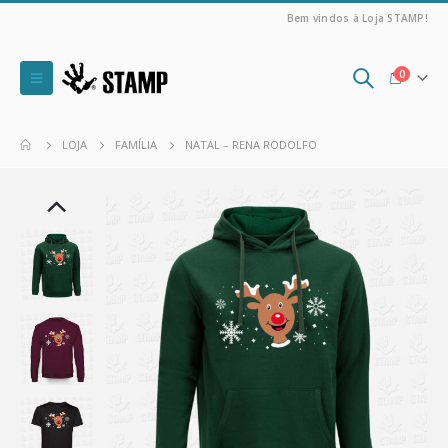
Bem vindos à Loja STAMP!
0
LOJA
FAMÍLIA
NATAL – RENA RODOLFO