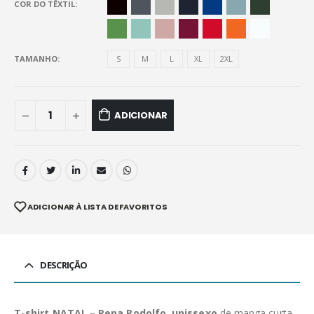
COR DO TÊXTIL
TAMANHO
S
M
L
XL
2XL
ADICIONAR
ADICIONAR À LISTA DE FAVORITOS
DESCRIÇÃO
T-shirt NATAL – Rena Rodolfo, unissexo
de manga curta