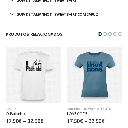
GUIA DE TAMANHOS - SWEATSHIRT
GUIA DE TAMANHOS - SWEATSHIRT COM CAPUZ
PRODUTOS RELACIONADOS
CONJUNTOS & NAMORADOS
,
FAMÍLIA
CONJUNTOS & NAMOR
LOVE CODE I
ANCHOR
–
32,50
€
17,50
€
–
32,50
€
17,50
€
–
32