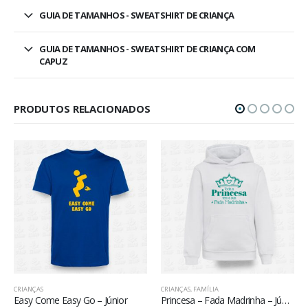
GUIA DE TAMANHOS - SWEATSHIRT DE CRIANÇA
GUIA DE TAMANHOS - SWEATSHIRT DE CRIANÇA COM
CAPUZ
PRODUTOS RELACIONADOS
CRIANÇAS
,
FAMÍLIA
CRIANÇAS
ome Easy Go – Júnior
Princesa – Fada Madrinha – Júnior
Tal-Pai Tal