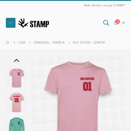
Bem vindos à Loja STAMP!
0
LOJA
CRIANÇAS
,
FAMÍLIA
BIG SISTER – JÚNIOR