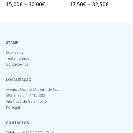
0
€
–
30,00
€
17,50
€
–
32,50
€
20,00
€
STAMP
Sobre nós
Testemunhos
Contacte-nos
LOCALIZAÇÃO
Avenida Doutor Moreira de Sousa,
593-B, Sala 4, 4415-383
Vila Nova de Gaia, Porto
Portugal
CONTACTOS
Telefone: + 351 22 371 15 14