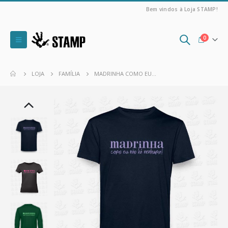
Bem vindos à Loja STAMP!
0
LOJA
FAMÍLIA
MADRINHA COMO EU…