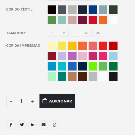
COR DO TÊXTIL
TAMANHO
S
M
L
XL
2XL
COR DA IMPRESSÃO
ADICIONAR