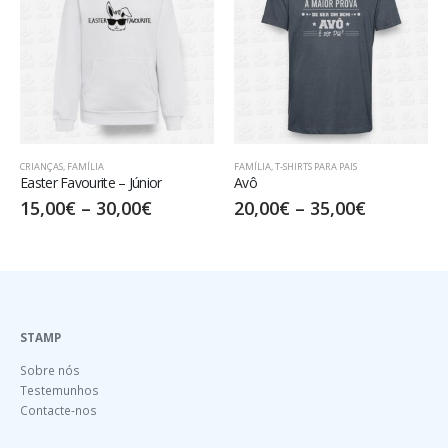
FAMÍLIA
,
T-SHIRTS PARA PAIS
FAMÍLIA
Avô
Afilhada de Madrinha Linda
20,00
€
–
35,00
€
17,50
€
–
32,50
€
STAMP
Sobre nós
Testemunhos
Contacte-nos