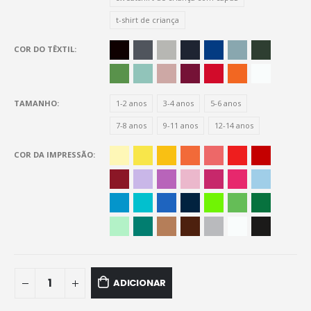
t-shirt de criança
COR DO TÊXTIL
TAMANHO
1-2 anos
3-4 anos
5-6 anos
7-8 anos
9-11 anos
12-14 anos
COR DA IMPRESSÃO
ADICIONAR