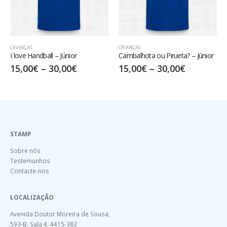
CRIANÇAS
CRIANÇAS
I love Handball – Júnior
Cambalhota ou Pirueta? – Júnior
15,00
€
–
30,00
€
15,00
€
–
30,00
€
STAMP
Sobre nós
Testemunhos
Contacte-nos
LOCALIZAÇÃO
Avenida Doutor Moreira de Sousa,
593-B, Sala 4, 4415-383