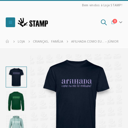
Bem vindos à Loja STAMP!
0
LOJA
CRIANÇAS
,
FAMÍLIA
AFILHADA COMO EU… – JÚNIOR