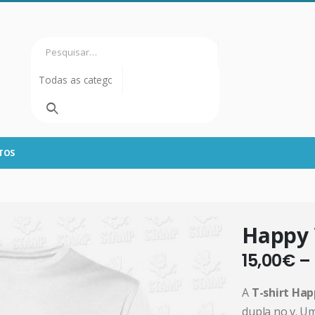
TOS
Happy 
15,00
€
–
A
T-shirt Ha
dupla no v. U