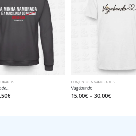
MORADOS
CONJUNTOS & NAMORADOS
DELE
,00
€
15,00
€
–
30,00
€