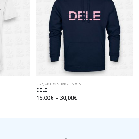
CONJUNTOS & NAMORADOS
The Boss
17,50
€
–
32,50
€