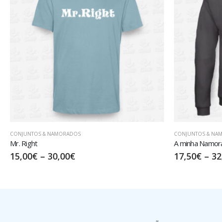
CONJUNTOS & NAMORADOS
CONJUNTOS & NA
A minha Namorada…
Vagabundo
17,50
€
–
32,50
€
15,00
€
–
30