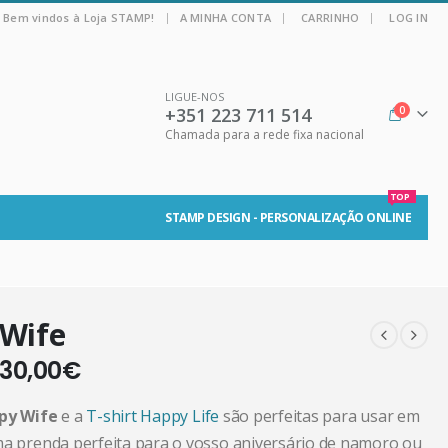
|
Bem vindos à Loja STAMP!
A MINHA CONTA
CARRINHO
LOG IN
LIGUE-NOS
+351 223 711 514
0
Chamada para a rede fixa nacional
TOP
STAMP DESIGN - PERSONALIZAÇÃO ONLINE
Wife
30,00
€
ppy Wife
e a
T-shirt Happy Life
são perfeitas para usar em
ma prenda perfeita para o vosso aniversário de namoro ou