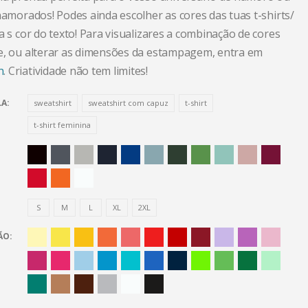
namorados! Podes ainda escolher as cores das tuas t-shirts/
a s cor do texto! Para visualizares a combinação de cores
e, ou alterar as dimensões da estampagem, entra em
n
. Criatividade não tem limites!
LA
sweatshirt
sweatshirt com capuz
t-shirt
t-shirt feminina
S
M
L
XL
2XL
ÃO