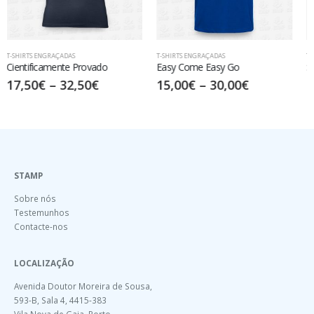
T-SHIRTS ENGRAÇADAS
T-SHIRTS ENGRAÇADAS
Easy Come Easy Go
Stress Kills
15,00
€
–
30,00
€
15,00
€
–
30,00
€
STAMP
Sobre nós
Testemunhos
Contacte-nos
LOCALIZAÇÃO
Avenida Doutor Moreira de Sousa,
593-B, Sala 4, 4415-383
Vila Nova de Gaia, Porto