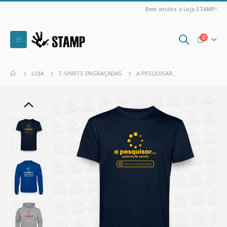
Bem vindos à Loja STAMP!
0
LOJA
T-SHIRTS ENGRAÇADAS
A PESQUISAR…