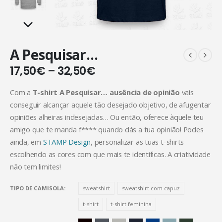
A Pesquisar…
17,50
€
–
32,50
€
Com a
T-shirt A Pesquisar… ausência de opinião
vais
conseguir alcançar aquele tão desejado objetivo, de afugentar
opiniões alheiras indesejadas… Ou então, oferece àquele teu
amigo que te manda f**** quando dás a tua opinião! Podes
ainda, em
STAMP Design
, personalizar as tuas t-shirts
escolhendo as cores com que mais te identificas. A criatividade
não tem limites!
TIPO DE CAMISOLA
sweatshirt
sweatshirt com capuz
t-shirt
t-shirt feminina