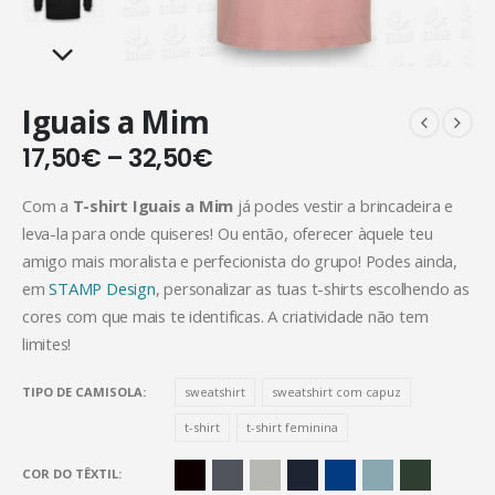
Iguais a Mim
17,50
€
–
32,50
€
Com a
T-shirt Iguais a Mim
já podes vestir a brincadeira e
leva-la para onde quiseres! Ou então, oferecer àquele teu
amigo mais moralista e perfecionista do grupo! Podes ainda,
em
STAMP Design
, personalizar as tuas t-shirts escolhendo as
cores com que mais te identificas. A criatividade não tem
limites!
TIPO DE CAMISOLA
sweatshirt
sweatshirt com capuz
t-shirt
t-shirt feminina
COR DO TÊXTIL