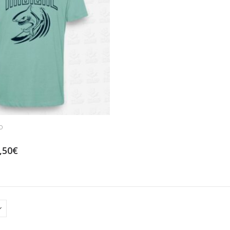
O
,50
€