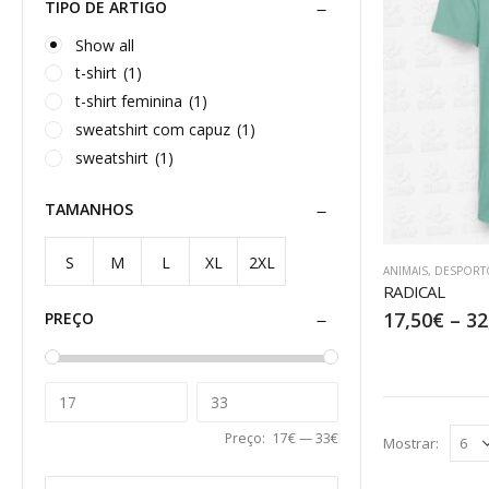
TIPO DE ARTIGO
Show all
t-shirt
(1)
t-shirt feminina
(1)
sweatshirt com capuz
(1)
sweatshirt
(1)
TAMANHOS
S
M
L
XL
2XL
ANIMAIS
,
DESPORT
RADICAL
17,50
€
–
32
PREÇO
Preço:
17€
—
33€
Mostrar: