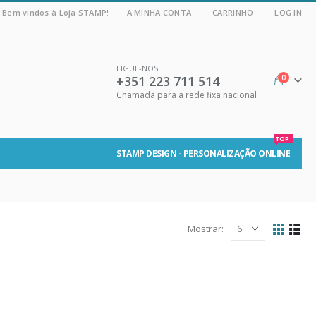
|
Bem vindos à Loja STAMP!
A MINHA CONTA
CARRINHO
LOG IN
LIGUE-NOS
+351 223 711 514
0
Chamada para a rede fixa nacional
TOP
STAMP DESIGN - PERSONALIZAÇÃO ONLINE
Mostrar: