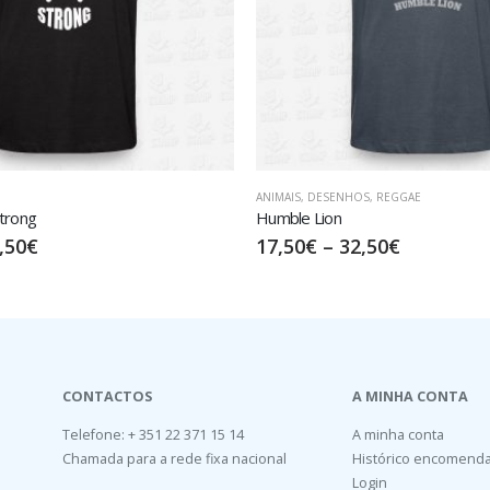
,
DESENHOS
,
REGGAE
ANIMAIS
,
DESENHOS
e Lion
Man’s Best Friend
0
€
–
32,50
€
17,50
€
–
32,50
€
CONTACTOS
A MINHA CONTA
Telefone: + 351 22 371 15 14
A minha conta
Chamada para a rede fixa nacional
Histórico encomend
Login