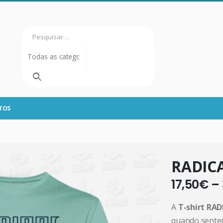
TOS
RADIC
17,50
€
–
A
T-shirt RA
quando sentem 