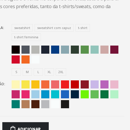
s cores preferidas, tanto da t-shirts/sweats, como da
LA
sweatshirt
sweatshirt com capuz
t-shirt
t-shirt feminina
S
M
L
XL
2XL
ÃO
ADICIONAR