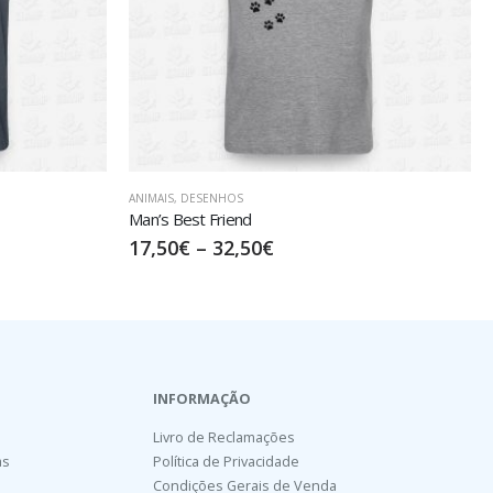
ANIMAIS
,
DESENHOS
Three Monkeys
15,00
€
–
30,00
€
INFORMAÇÃO
Livro de Reclamações
as
Política de Privacidade
Condições Gerais de Venda