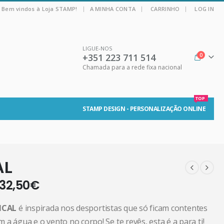
|
Bem vindos à Loja STAMP!
A MINHA CONTA
CARRINHO
LOG IN
LIGUE-NOS
+351 223 711 514
0
Chamada para a rede fixa nacional
TOP
STAMP DESIGN - PERSONALIZAÇÃO ONLINE
AL
32,50
€
DICAL
é inspirada nos desportistas que só ficam contentes
a água e o vento no corpo! Se te revês, esta é a para ti!