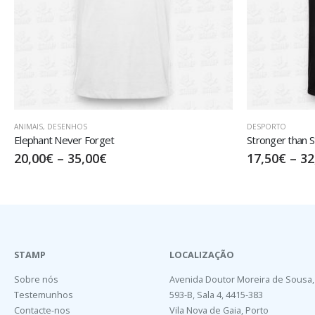
DESPORTO
ANIMAIS
Stronger than Strong
Humbl
17,50
€
–
32,50
€
17,5
STAMP
LOCALIZAÇÃO
Sobre nós
Avenida Doutor Moreira de Sousa,
Testemunhos
593-B, Sala 4, 4415-383
Contacte-nos
Vila Nova de Gaia, Porto