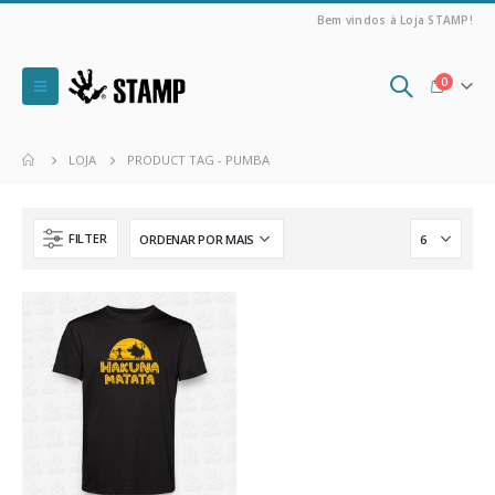
Bem vindos à Loja STAMP!
0
LOJA
PRODUCT TAG -
PUMBA
FILTER