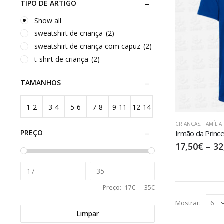
TIPO DE ARTIGO
Show all
sweatshirt de criança
(2)
sweatshirt de criança com capuz
(2)
t-shirt de criança
(2)
TAMANHOS
1-2
3-4
5-6
7-8
9-11
12-14
CRIANÇAS
,
FAMÍLIA
anos
anos
anos
anos
anos
anos
PREÇO
Irmão da Prince
17,50
€
–
32
Preço:
17€
—
35€
Mostrar:
Limpar