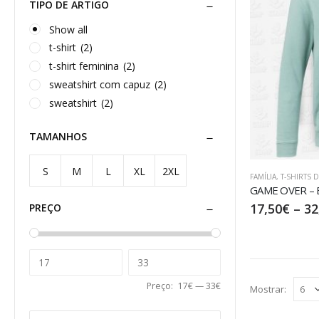
TIPO DE ARTIGO
Show all
t-shirt
(2)
t-shirt feminina
(2)
sweatshirt com capuz
(2)
sweatshirt
(2)
TAMANHOS
S
M
L
XL
2XL
FAMÍLIA
,
T-SHIRTS 
GAME OVER – B
17,50
€
–
32
PREÇO
Preço:
17€
—
33€
Mostrar: