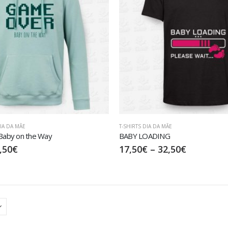
DIA DA MÃE
T-SHIRTS DIA DA MÃE
aby on the Way
BABY LOADING
,50
€
17,50
€
–
32,50
€