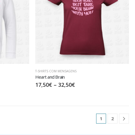
T-SHIRTS COM MENSAGENS
Heart and Brain
17,50
€
–
32,50
€
1
2