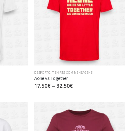
DESPORTO
,
T-SHIRTS COM MENSAGENS
Alone vs Together
17,50
€
–
32,50
€