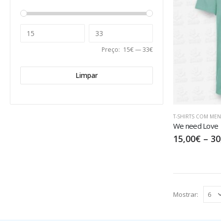
Preço:
15€
—
33€
Limpar
T-SHIRTS COM ME
We need Love
15,00
€
–
30
Mostrar: