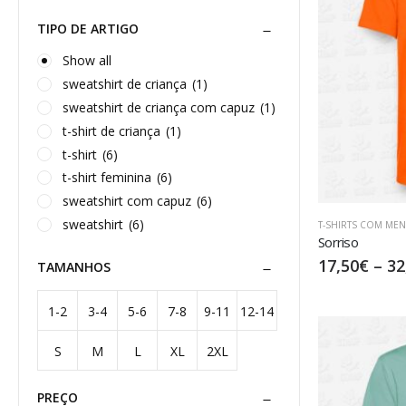
TIPO DE ARTIGO
Show all
sweatshirt de criança
(1)
sweatshirt de criança com capuz
(1)
t-shirt de criança
(1)
t-shirt
(6)
t-shirt feminina
(6)
sweatshirt com capuz
(6)
sweatshirt
(6)
T-SHIRTS COM ME
Sorriso
17,50
€
–
32
TAMANHOS
1-2
3-4
5-6
7-8
9-11
12-14
S
M
L
XL
2XL
anos
anos
anos
anos
anos
anos
PREÇO