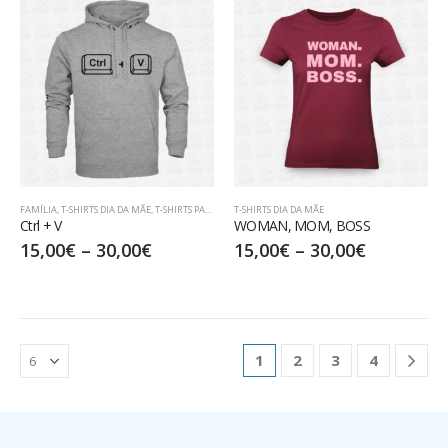
FAMÍLIA
,
T-SHIRTS DIA DA MÃE
,
T-SHIRTS PARA PAIS
T-SHIRTS DIA DA MÃE
Ctrl + V
WOMAN, MOM, BOSS
15,00
€
–
30,00
€
15,00
€
–
30,00
€
1
2
3
4