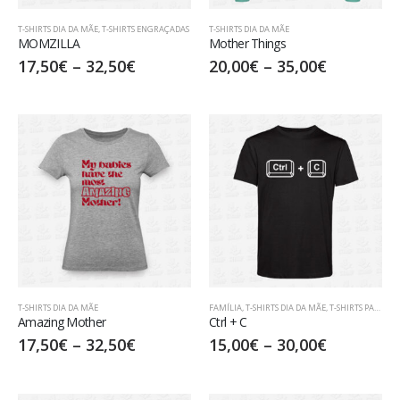
T-SHIRTS DIA DA MÃE
,
T-SHIRTS ENGRAÇADAS
T-SHIRTS DIA DA MÃE
MOMZILLA
Mother Things
17,50
€
–
32,50
€
20,00
€
–
35,00
€
T-SHIRTS DIA DA MÃE
FAMÍLIA
,
T-SHIRTS DIA DA MÃE
,
T-SHIRTS PARA PAIS
Amazing Mother
Ctrl + C
17,50
€
–
32,50
€
15,00
€
–
30,00
€