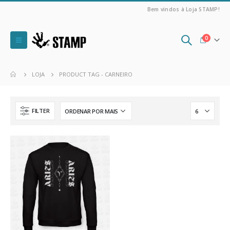
Bem vindos à Loja STAMP!
0
LOJA
PRODUCT TAG -
CARNEIRO
FILTER