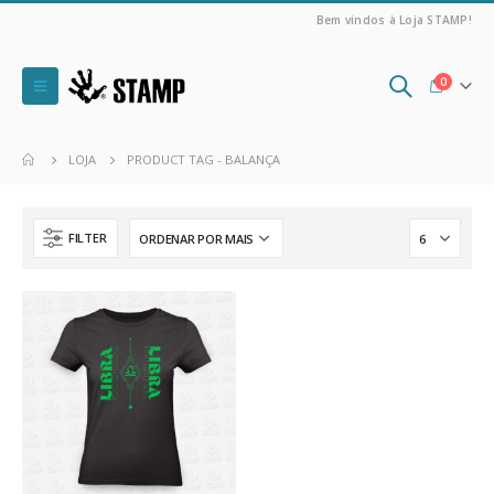
Bem vindos à Loja STAMP!
0
LOJA
PRODUCT TAG -
BALANÇA
FILTER