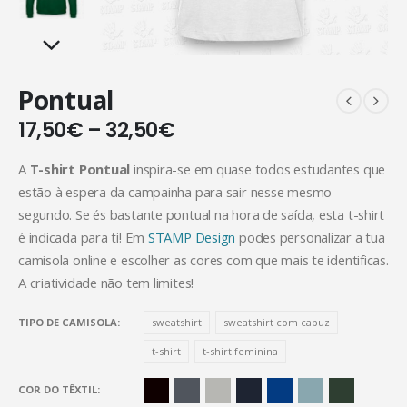
Pontual
17,50
€
–
32,50
€
A
T-shirt Pontual
inspira-se em quase todos estudantes que
estão à espera da campainha para sair nesse mesmo
segundo. Se és bastante pontual na hora de saída, esta t-shirt
é indicada para ti! Em
STAMP Design
podes personalizar a tua
camisola online e escolher as cores com que mais te identificas.
A criatividade não tem limites!
TIPO DE CAMISOLA
sweatshirt
sweatshirt com capuz
t-shirt
t-shirt feminina
COR DO TÊXTIL