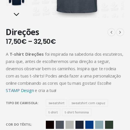
Direções
17,50
€
–
32,50
€
A
T-shirt Direções
foi inspirada na sabedoria dos escuteiros,
para que, antes de escolheremos uma direção a seguir,
devemos observar bem os caminhos. Inspira que te rodeia
com as tuas t-shirts! Podes ainda fazer a uma personalização
online combinando as cores que tu mais gostas! Escolhe
STAMP Design
e cria a tua!
TIPO DE CAMISOLA
sweatshirt
sweatshirt com capuz
t-shirt
t-shirt feminina
COR DO TÊXTIL