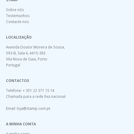
Sobre nós
Testemunhos
Contacte-nos
LOCALIZAÇÃO
Avenida Doutor Moreira de Sousa,
593-B, Sala 4, 4415-383
Vila Nova de Gaia, Porto
Portugal
CONTACTOS
Telefone: + 351 22 371 15 14
Chamada para a rede fixa nacional
Email:
loja@stamp.com.pt
A MINHA CONTA
A minha conta