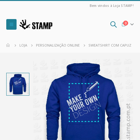
Bem vindos à Loja STAMP!
0
LOJA
PERSONALIZAÇÃO ONLINE
SWEATSHIRT COM CAPUZ