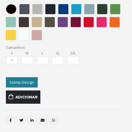
Tamanhos
S
M
L
XL
2XL
Stamp Design
ADICIONAR