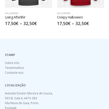
HALLOWEEN
HALLOWEEN
Creepy Halloween
HALLOWEEN – Morto por te Conhecer
17,50
€
–
32,50
€
15,00
€
–
30,00
€
STAMP
Sobre nós
Testemunhos
Contacte-nos
LOCALIZAÇÃO
Avenida Doutor Moreira de Sousa,
593-B, Sala 4, 4415-383
Vila Nova de Gaia, Porto
Portugal