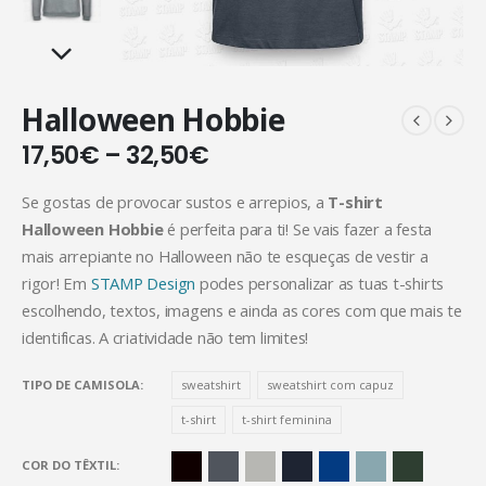
Halloween Hobbie
17,50
€
–
32,50
€
Se gostas de provocar sustos e arrepios, a
T-shirt
Halloween Hobbie
é perfeita para ti! Se vais fazer a festa
mais arrepiante no Halloween não te esqueças de vestir a
rigor! Em
STAMP Design
podes personalizar as tuas t-shirts
escolhendo, textos, imagens e ainda as cores com que mais te
identificas. A criatividade não tem limites!
TIPO DE CAMISOLA
sweatshirt
sweatshirt com capuz
t-shirt
t-shirt feminina
COR DO TÊXTIL