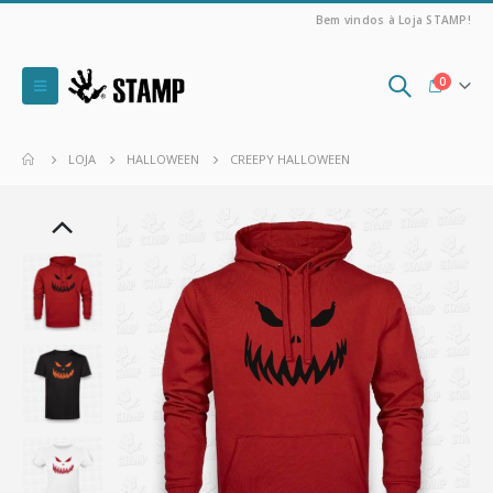
Bem vindos à Loja STAMP!
0
LOJA
HALLOWEEN
CREEPY HALLOWEEN