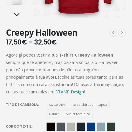
Creepy Halloween
17,50
€
–
32,50
€
Agora já podes vestir a tua
T-shirt Creepy Halloween
sempre que te apetecer, mas deixa-a só para o Halloween
para não provocar ataques de pânico a ninguém,
principalmente à tua avó! Escolhe as tuas cores tanto para as
t-shirts como da cara assustadora! Dá asas à tua imaginação,
cria as tuas camisolas em
STAMP Design
!
TIPO DE CAMISOLA
sweatshirt
sweatshirt com capuz
t-shirt
t-shirt feminina
COR DO TÊXTIL