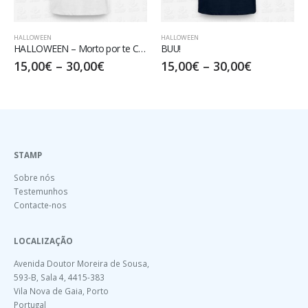
HALLOWEEN
HALLOWEEN
HALLOWEEN – Morto por te Conhecer
BUU!
Living Afterlife!
–
30,00
€
15,00
€
–
30,00
€
17,50
€
–
32
STAMP
Sobre nós
Testemunhos
Contacte-nos
LOCALIZAÇÃO
Avenida Doutor Moreira de Sousa,
593-B, Sala 4, 4415-383
Vila Nova de Gaia, Porto
Portugal