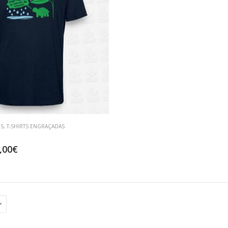
S
,
T-SHIRTS ENGRAÇADAS
,00
€