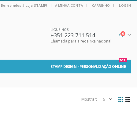
|
Bem vindos à Loja STAMP!
A MINHA CONTA
CARRINHO
LOG IN
LIGUE-NOS
+351 223 711 514
0
Chamada para a rede fixa nacional
TOP
STAMP DESIGN - PERSONALIZAÇÃO ONLINE
Mostrar: