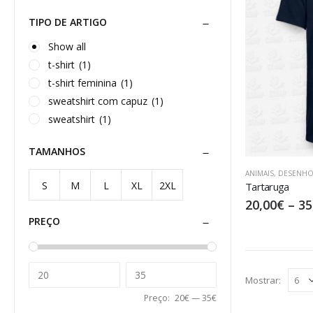
TIPO DE ARTIGO
Show all
t-shirt
(1)
t-shirt feminina
(1)
sweatshirt com capuz
(1)
sweatshirt
(1)
TAMANHOS
ANIMAIS
,
DESENHO
S
M
L
XL
2XL
Tartaruga
20,00
€
–
35
PREÇO
Mostrar:
Preço:
20€
—
35€