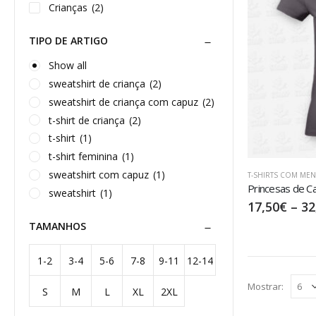
Crianças
(2)
TIPO DE ARTIGO
Show all
sweatshirt de criança
(2)
sweatshirt de criança com capuz
(2)
t-shirt de criança
(2)
t-shirt
(1)
t-shirt feminina
(1)
sweatshirt com capuz
(1)
T-SHIRTS COM ME
Princesas de C
sweatshirt
(1)
17,50
€
–
32
TAMANHOS
1-2
3-4
5-6
7-8
9-11
12-14
Mostrar:
S
M
L
XL
2XL
anos
anos
anos
anos
anos
anos