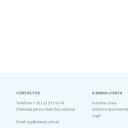
CONTACTOS
A MINHA CONTA
Telefone: + 351 22 371 15 14
A minha conta
Chamada para a rede fixa nacional
Histórico encomend
Login
Email:
loja@stamp.com.pt