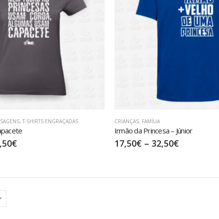
NSAGENS
,
T-SHIRTS ENGRAÇADAS
CRIANÇAS
,
FAMÍLIA
apacete
Irmão da Princesa – Júnior
,50
€
17,50
€
–
32,50
€