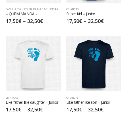
FAMÍLIA
,
T-SHIRTS DIA DA MÃE
,
T-SHIRTS PARA PAIS
CRIANÇAS
– QUEM MANDA –
Super Kid – Júnior
17,50
€
–
32,50
€
17,50
€
–
32,50
€
CRIANÇAS
CRIANÇAS
Like father like daughter – Júnior
Like father like son – Júnior
17,50
€
–
32,50
€
17,50
€
–
32,50
€