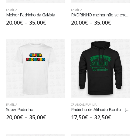
FAMÍLIA
FAMÍLIA
Melhor Padrinho da Galáxia
PADRINHO melhor não se encontra!
20,00
€
–
35,00
€
20,00
€
–
35,00
€
FAMÍLIA
CRIANÇAS
,
FAMÍLIA
Super Padrinho
Padrinho de Afilhado Bonito – Júnior
20,00
€
–
35,00
€
17,50
€
–
32,50
€