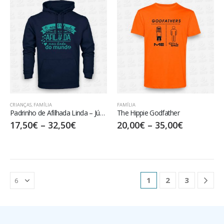
CRIANÇAS
,
FAMÍLIA
FAMÍLIA
Padrinho de Afilhada Linda – Júnior
The Hippie Godfather
17,50
€
–
32,50
€
20,00
€
–
35,00
€
1
2
3