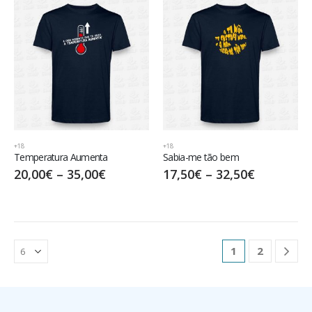
+18
+18
Temperatura Aumenta
Sabia-me tão bem
20,00
€
–
35,00
€
17,50
€
–
32,50
€
1
2