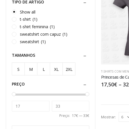
TIPO DE ARTIGO
Show all
t-shirt
(1)
t-shirt feminina
(1)
sweatshirt com capuz
(1)
sweatshirt
(1)
TAMANHOS
S
M
L
XL
2XL
T-SHIRTS COM ME
Princesas de C
17,50
€
–
32
PREÇO
Preço:
17€
—
33€
Mostrar: