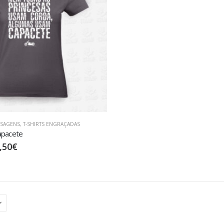
NSAGENS
,
T-SHIRTS ENGRAÇADAS
apacete
,50
€