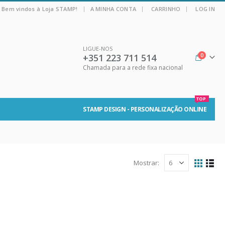
|
Bem vindos à Loja STAMP!
A MINHA CONTA
CARRINHO
LOG IN
LIGUE-NOS
+351 223 711 514
0
Chamada para a rede fixa nacional
TOP
STAMP DESIGN - PERSONALIZAÇÃO ONLINE
Mostrar: