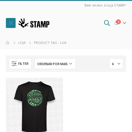
Bem vindos à Loja STAMP!
0
LOJA
PRODUCT TAG -
LUA
FILTER