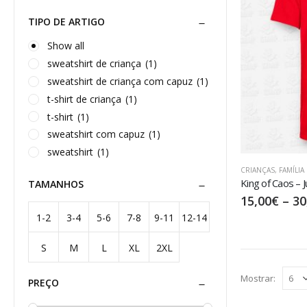
TIPO DE ARTIGO
Show all
sweatshirt de criança
(1)
sweatshirt de criança com capuz
(1)
t-shirt de criança
(1)
t-shirt
(1)
sweatshirt com capuz
(1)
sweatshirt
(1)
CRIANÇAS
,
FAMÍLIA
King of Caos – J
TAMANHOS
15,00
€
–
30
1-2
3-4
5-6
7-8
9-11
12-14
S
M
L
XL
2XL
anos
anos
anos
anos
anos
anos
Mostrar:
PREÇO