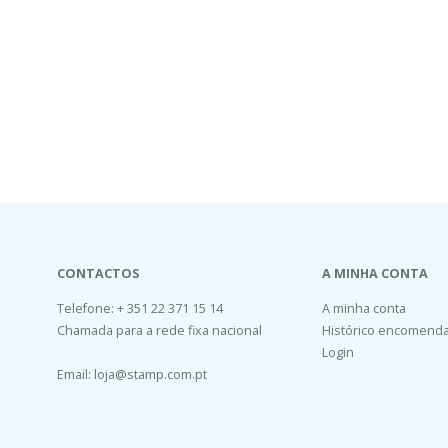
CONTACTOS
A MINHA CONTA
Telefone: + 351 22 371 15 14
A minha conta
Chamada para a rede fixa nacional
Histórico encomend
Login
Email:
loja@stamp.com.pt