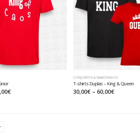
CONJUNTOS & NAMORADOS
únior
T-shirts Duplas – King & Queen
,00
€
30,00
€
–
60,00
€