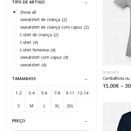
TIPO DE ARTIGO
Show all
sweatshirt de criança
(2)
sweatshirt de criança com capuz
(2)
t-shirt de criança
(2)
t-shirt
(4)
t-shirt feminina
(4)
sweatshirt com capuz
(4)
sweatshirt
(4)
DESPORTO
Cambalhota ou 
TAMANHOS
15,00
€
–
30
1-2
3-4
5-6
7-8
9-11
12-14
S
M
L
XL
2XL
anos
anos
anos
anos
anos
anos
PREÇO