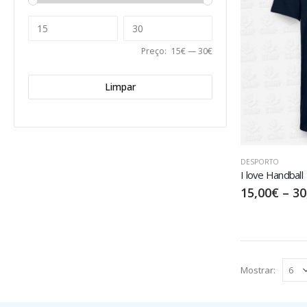
Preço:
15€
—
30€
Limpar
DESPORTO
I love Handball
15,00
€
–
30
Mostrar: