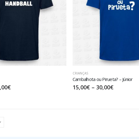
CRIANÇAS
Cambalhota ou Pirueta? – Júnior
,00
€
15,00
€
–
30,00
€