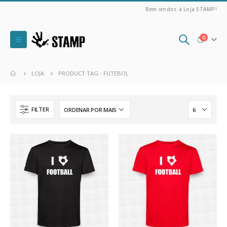
Bem vindos à Loja STAMP!
0
LOJA
PRODUCT TAG -
FUTEBOL
FILTER