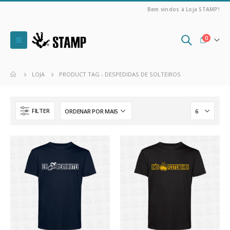
Bem vindos à Loja STAMP!
0
LOJA
PRODUCT TAG -
DESPEDIDAS DE SOLTEIROS
FILTER