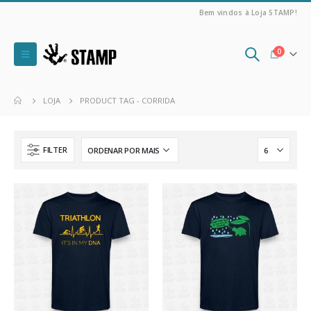
Bem vindos à Loja STAMP!
0
LOJA
PRODUCT TAG -
CORRIDA
FILTER