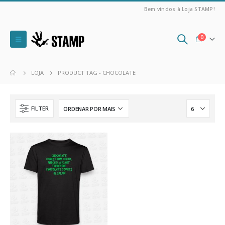
Bem vindos à Loja STAMP!
0
LOJA
PRODUCT TAG -
CHOCOLATE
FILTER