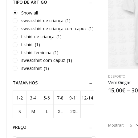
TIPO DE ARTIGO
Show all
sweatshirt de criança
(1)
sweatshirt de criança com capuz
(1)
t-shirt de criança
(1)
t-shirt
(1)
t-shirt feminina
(1)
sweatshirt com capuz
(1)
sweatshirt
(1)
DESPORTO
Vem Gingar
TAMANHOS
15,00
€
–
30
1-2
3-4
5-6
7-8
9-11
12-14
S
M
L
XL
2XL
anos
anos
anos
anos
anos
anos
Mostrar:
PREÇO