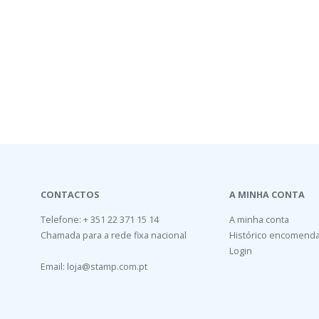
CONTACTOS
A MINHA CONTA
Telefone: + 351 22 371 15 14
A minha conta
Chamada para a rede fixa nacional
Histórico encomend
Login
Email:
loja@stamp.com.pt