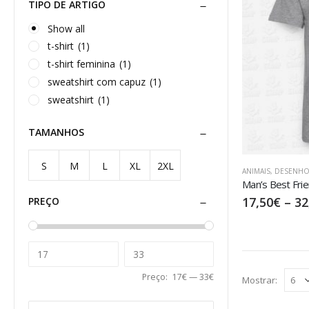
TIPO DE ARTIGO
Show all
t-shirt
(1)
t-shirt feminina
(1)
sweatshirt com capuz
(1)
sweatshirt
(1)
TAMANHOS
S
M
L
XL
2XL
ANIMAIS
,
DESENHO
Man’s Best Fri
17,50
€
–
32
PREÇO
Preço:
17€
—
33€
Mostrar: