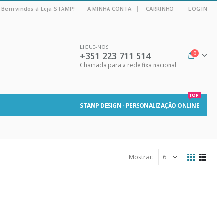
|
Bem vindos à Loja STAMP!
A MINHA CONTA
CARRINHO
LOG IN
LIGUE-NOS
+351 223 711 514
0
Chamada para a rede fixa nacional
TOP
STAMP DESIGN - PERSONALIZAÇÃO ONLINE
Mostrar: