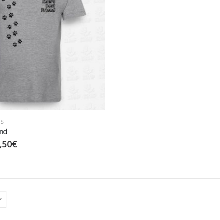
S
end
,50
€