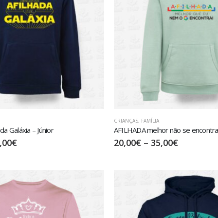
CRIANÇAS
,
FAMÍLIA
da Galáxia – Júnior
AFILHADA melhor não se encontra! 
,00
€
20,00
€
–
35,00
€