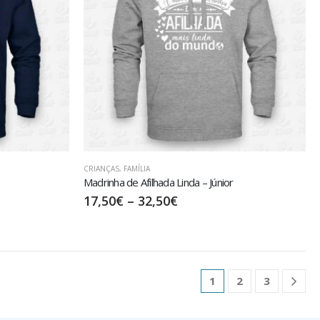
CRIANÇAS
,
FAMÍLIA
Madrinha de Afilhada Linda – Júnior
17,50
€
–
32,50
€
1
2
3