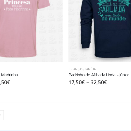
CRIANÇAS
,
FAMÍLIA
a Madrinha
Padrinho de Afilhada Linda – Júnior
,50
€
17,50
€
–
32,50
€