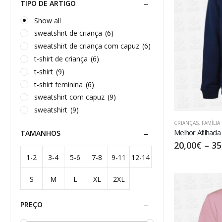
TIPO DE ARTIGO
Show all
sweatshirt de criança
(6)
sweatshirt de criança com capuz
(6)
t-shirt de criança
(6)
t-shirt
(9)
t-shirt feminina
(6)
sweatshirt com capuz
(9)
sweatshirt
(9)
CRIANÇAS
,
FAMÍLIA
Melhor Afilhada 
TAMANHOS
20,00
€
–
35
1-2
3-4
5-6
7-8
9-11
12-14
S
M
L
XL
2XL
anos
anos
anos
anos
anos
anos
PREÇO