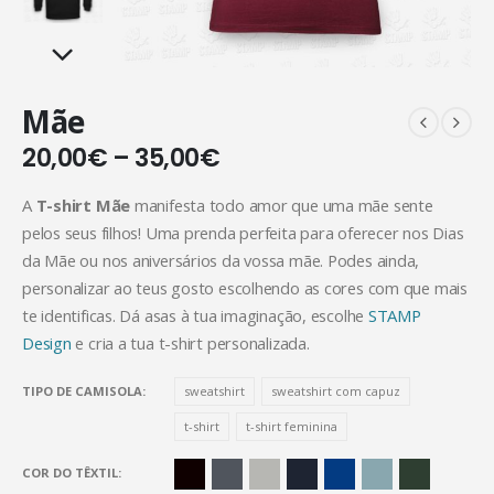
Mãe
20,00
€
–
35,00
€
A
T-shirt Mãe
manifesta todo amor que uma mãe sente
pelos seus filhos! Uma prenda perfeita para oferecer nos Dias
da Mãe ou nos aniversários da vossa mãe. Podes ainda,
personalizar ao teus gosto escolhendo as cores com que mais
te identificas. Dá asas à tua imaginação, escolhe
STAMP
Design
e cria a tua t-shirt personalizada.
TIPO DE CAMISOLA
sweatshirt
sweatshirt com capuz
t-shirt
t-shirt feminina
COR DO TÊXTIL