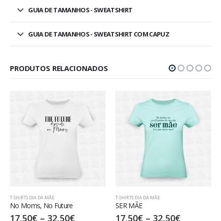
GUIA DE TAMANHOS - SWEATSHIRT
GUIA DE TAMANHOS - SWEATSHIRT COM CAPUZ
PRODUTOS RELACIONADOS
 MÃE
T-SHIRTS DIA DA MÃE
T-SHIRTS DIA DA MÃE
o Future
SER MÃE
Mãe melhor não
–
32,50
€
17,50
€
–
32,50
€
20,00
€
–
35