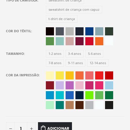
TIPO DE CAMISOLA
sweatshirt de criança
sweatshirt de criança com capuz
t-shirt de criança
COR DO TÊXTIL
TAMANHO
1-2 anos
3-4 anos
5-6 anos
7-8 anos
9-11 anos
12-14 anos
COR DA IMPRESSÃO
ADICIONAR