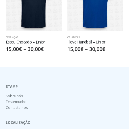
CRIANÇAS
CRIANÇAS
Estou Chocado – Júnior
I love Handball – Júnior
15,00
€
–
30,00
€
15,00
€
–
30,00
€
STAMP
Sobre nós
Testemunhos
Contacte-nos
LOCALIZAÇÃO