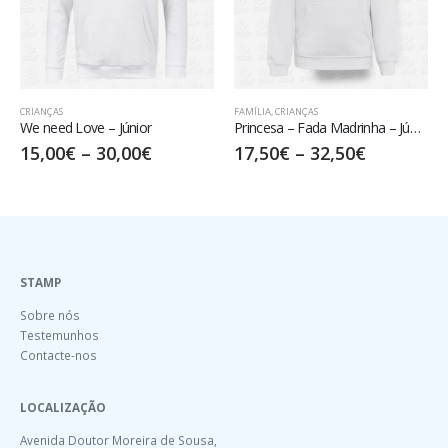
FAMÍLIA
,
CRIANÇAS
CRIANÇAS
únior
Princesa – Fada Madrinha – Júnior
Volleyball – Júnior
00
€
17,50
€
–
32,50
€
15,00
€
–
30,00
STAMP
Sobre nós
Testemunhos
Contacte-nos
LOCALIZAÇÃO
Avenida Doutor Moreira de Sousa,