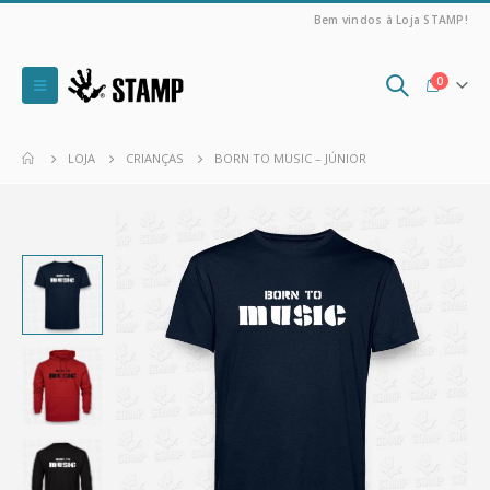
Bem vindos à Loja STAMP!
0
LOJA
CRIANÇAS
BORN TO MUSIC – JÚNIOR