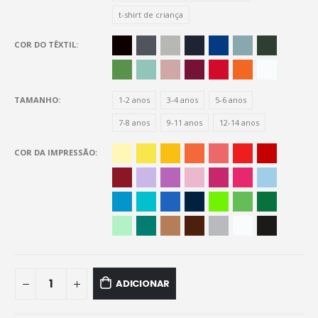
t-shirt de criança
COR DO TÊXTIL
TAMANHO
1-2 anos
3-4 anos
5-6 anos
7-8 anos
9-11 anos
12-14 anos
COR DA IMPRESSÃO
ADICIONAR