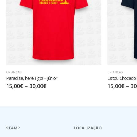
CRIANÇAS
CRIANÇAS
,
TIKI TRI
Estou Chocado – Júnior
Sun – Júnior
15,00
€
–
30,00
€
20,00
€
–
35
STAMP
LOCALIZAÇÃO