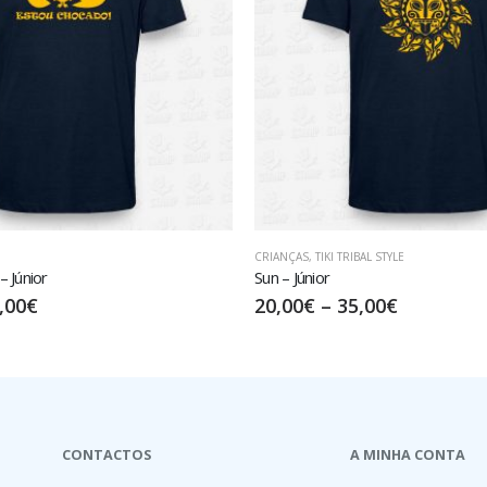
BAL STYLE
CRIANÇAS
Sê tu Próprio – Júnior
,00
€
17,50
€
–
32,50
€
CONTACTOS
A MINHA CONTA