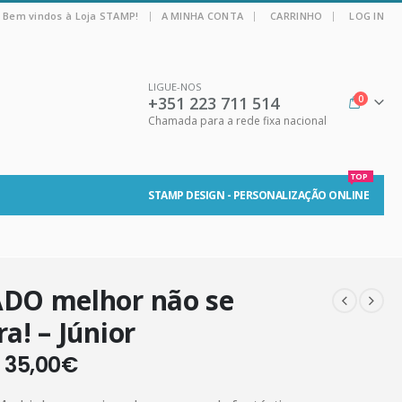
|
Bem vindos à Loja STAMP!
A MINHA CONTA
CARRINHO
LOG IN
LIGUE-NOS
+351 223 711 514
0
Chamada para a rede fixa nacional
TOP
STAMP DESIGN - PERSONALIZAÇÃO ONLINE
DO melhor não se
a! – Júnior
–
35,00
€