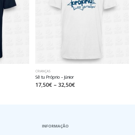
CRIANÇAS
Tal-Pai Tal-Filha – Júnior
20,00
€
–
35,00
€
INFORMAÇÃO