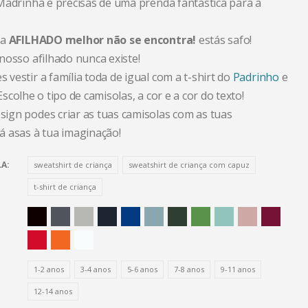
Madrinha e precisas de uma prenda fantástica para a
la
AFILHADO melhor não se encontra!
estás safo!
nosso afilhado nunca existe!
estir a família toda de igual com a t-shirt do
Padrinho
e
 Escolhe o tipo de camisolas, a cor e a cor do texto!
gn podes criar as tuas camisolas com as tuas
 asas à tua imaginação!
LA
sweatshirt de criança
sweatshirt de criança com capuz
t-shirt de criança
1-2 anos
3-4 anos
5-6 anos
7-8 anos
9-11 anos
12-14 anos