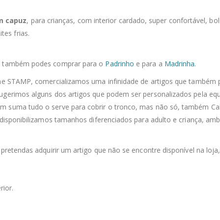
om capuz
, para crianças, com interior cardado, super confortável, bo
es frias.
or, também podes comprar para o
Padrinho
e para a
Madrinha
.
line STAMP, comercializamos uma infinidade de artigos que também 
sugerimos alguns dos artigos que podem ser personalizados pela equ
m suma tudo o serve para cobrir o tronco, mas não só, também Calç
 disponibilizamos tamanhos diferenciados para adulto e criança, ambo
 pretendas adquirir um artigo que não se encontre disponível na loja
rior.