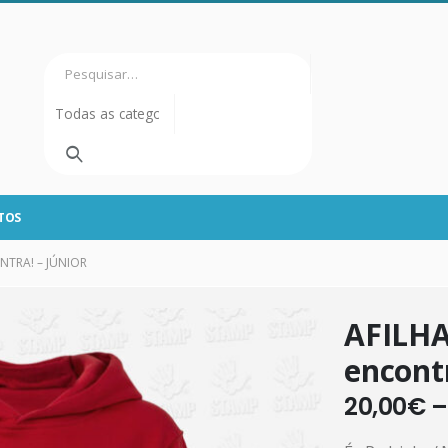
TOS
TRA! – JÚNIOR
AFILHA
encontr
20,00
€