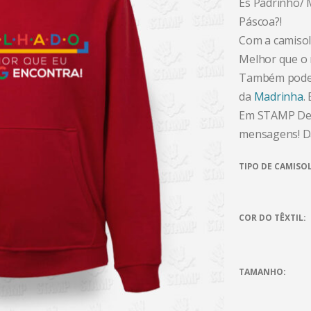
És Padrinho/ 
Páscoa?!
Com a camiso
Melhor que o 
Também podes v
da
Madrinha
.
Em STAMP Desi
mensagens! Dá
TIPO DE CAMISO
COR DO TÊXTIL
TAMANHO